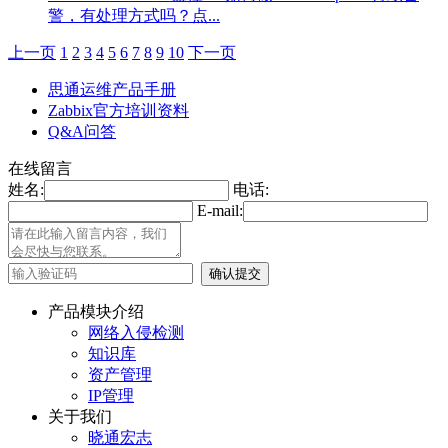
警，有处理方式吗？点...
上一页
1
2
3
4
5
6
7
8
9
10
下一页
思通运维产品手册
Zabbix官方培训资料
Q&A问答
在线留言
姓名:
电话:
E-mail:
产品模块介绍
网络入侵检测
知识库
资产管理
IP管理
关于我们
晓通宏志