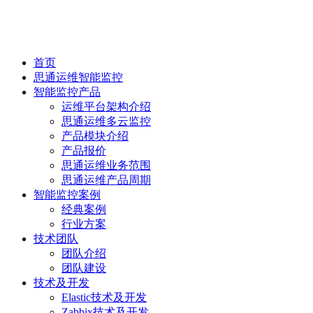
首页
思通运维智能监控
智能监控产品
运维平台架构介绍
思通运维多云监控
产品模块介绍
产品报价
思通运维业务范围
思通运维产品周期
智能监控案例
经典案例
行业方案
技术团队
团队介绍
团队建设
技术及开发
Elastic技术及开发
Zabbix技术及开发