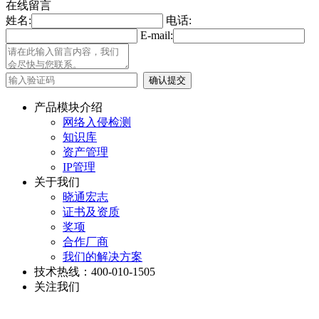
在线留言
姓名:
电话:
E-mail:
产品模块介绍
网络入侵检测
知识库
资产管理
IP管理
关于我们
晓通宏志
证书及资质
奖项
合作厂商
我们的解决方案
技术热线：400-010-1505
关注我们