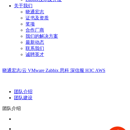
关于我们
晓通宏志
证书及资质
奖项
合作厂商
我们的解决方案
最新动态
联系我们
诚聘英才
晓通宏志/云
VMware
Zabbix
思科
深信服
H3C
AWS
团队介绍
团队建设
团队介绍