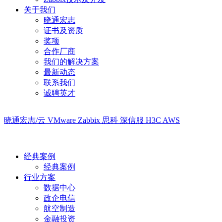
关于我们
晓通宏志
证书及资质
奖项
合作厂商
我们的解决方案
最新动态
联系我们
诚聘英才
晓通宏志/云
VMware
Zabbix
思科
深信服
H3C
AWS
经典案例
经典案例
行业方案
数据中心
政企电信
航空制造
金融投资